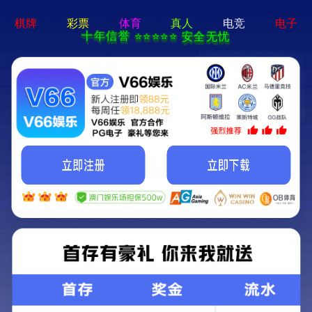
9州体育(中国)有限公司
关于我们
A
B
O
U
T
U
S
关于摩西尔