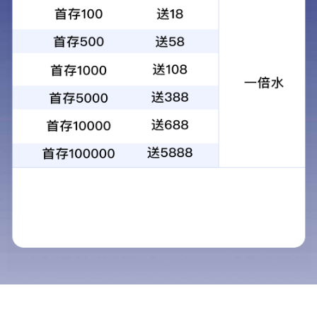
9州体育，成立于 2003 年，是一家提供 LED 显示屏控制系统完整
解决方案的国家高新技术企业，2022 年成功入选国家级专精特
新“小巨人”企业，并荣获 2023 年度“广东省工程技术研究中心”荣
誉认定。
公司产品: LED 显示屏同步、异步控制系统，视频处理设备，云平
台和安卓联网播放器等，广泛应用于大型指挥中心、电视台、会议
室、酒吧等各种场景，2011-2025 年央视春晚万人瞩目的会场主
屏幕、2022 年北京冬奥会晶莹透亮的奥运五环均采用公司的控制
系统。公司自主研发的“T6”芯片，为国内首创的一款LED 显示屏控
制系统 ASIC 专用芯片。
公司全资子公司 ：深圳市摩西尔智能光学有限公司，专注于光学
系统设计、研发以及光电性能检测，产品包括光谱仪、光功率计传
感器、色度相机、PA 级弱电流检测以及色度、亮度采集仪器及设
备等。